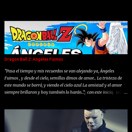
medianoche. Sin embargo, como siempre ocurre, no se cumplieron
y dieron origen a los Gremlins que aparecieron para sacar sus más
hostiles y oscuros sentimientos que provienen dentro de su ser.
Gremlins es una película estadounidense de comedia-terror del
año 1984 dirigida por Joe Dante, escrita por Chris Columbus y
protagonizada por Zach Galligan y Phoebe Cates. Fue producida
por Michael Finnell, mientras que Kathleen Kennedy, Frank
Marshall y Steven Spielberg fueron los productores ejecutivos. La
Dragon Ball Z: Angeles Fuimos
productora Amblin –que acababa de realizar ET, el
extraterrestre– fue la encargada de realizar la película. Merece
"Pasa el tiempo y mis recuerdos se van alejando ya, Ángeles
especial mención el...
Fuimos , y desde el cielo, semillas dimos de amor… La tristeza de
este mundo se borró, y viendo el cielo azul La amistad y el amor
siempre brillaron y hoy también lo harán…"; con este inicio, uno
de los concursante del programa La Voz Perú nos sorprendió en la
semana al interpretar el famoso Ending 2 de Dragon Ball Z: Boku-
tachi Wa Tenshi Datta / We Were Angels / Angeles Fuimos y como
es uno de nuestros favoritos de la gran saga de Dragon Ball Z
lo compartimos con todos ustedes. Ángeles Fuimos (僕達は天使だ